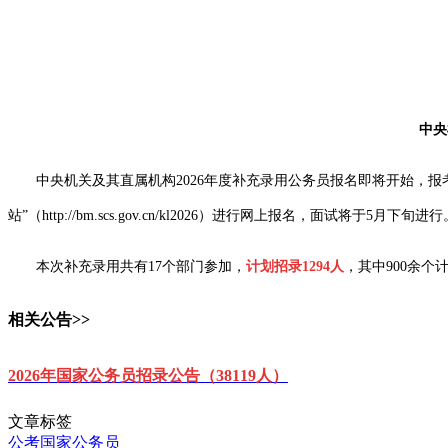
中央
中央机关及其直属机构2026年度补充录用公务员报名即将开始，报考者可于
站”（http://bm.scs.gov.cn/kl2026）进行网上报名，面试将于5月下旬进行
本次补充录用共有17个部门参加，
计划招录1294人
，其中900余
相关公告>>
2026年国家公务员招录公告（38119人）
文章标签
公考
国家公务员