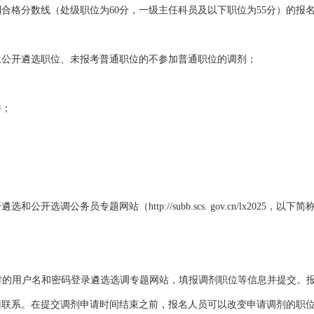
合格分数线（处级职位为60分，一级主任科员及以下职位为55分）的报
生公开遴选职位、未报考普通职位的不参加普通职位的调剂；
件；
开选调公务员专题网站（http://subb.scs. gov.cn/lx202
。
名人员通过报名时的用户名和密码登录遴选选调专题网站，填报调剂职位等信息并
门联系。在提交调剂申请时间结束之前，报名人员可以改变申请调剂的职