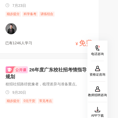
7月23日
稳步提分
科学备考
讲练结合
免费
已有1246人学习
¥
电话咨询
26年度广东校社招考情指导
资格证咨询
规划
校招社招路径犹豫者，梳理差异与准备重点。
9月20日
教师招聘咨询
稳步提分
0元干货
常见考点
APP下载