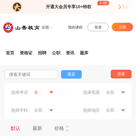
3.3折
开通大会员专享10+特权
注册
全国
我的课程
登录
首页
资格证
招聘
公职
资讯
题库
搜索
重置
选择考试
各省公务员
选择笔面
全部
选择学科
全部
选择地区
全部
默认
最新
价格